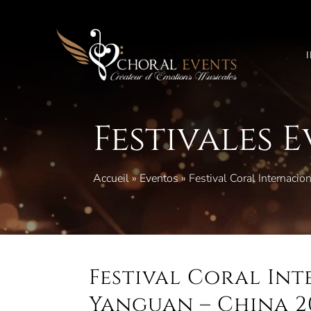
Saltar
al
contenido
Festivales 
Accueil
»
Eventos
»
Festival Coral Internaci
Festival Coral In
Yanguan – China 2