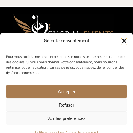
Gérer le consentement
Festivales, Concours, Giras para Coros
Pour vous offrir la meilleure expérience sur notre site internet, nous utilisons
des cookies. Si vous nous donnez votre consentement, nous pourrons
Aficionados
optimiser votre navigation. En cas de refus, vous risquez de rencontrer des
dysfonctionnements.
en Francia y a nivel internacional
Accepter
Refuser
Voir les préférences
© 2026 •
Aviso legal
•
Política de Privacidad
•
Condiciones
Generales de Venta
Política de cookies
Política de privacidad