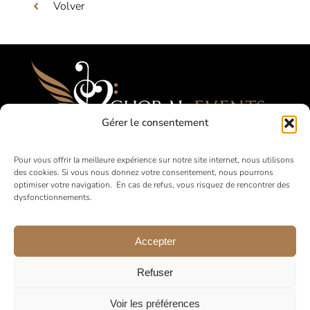
Volver
Gérer le consentement
Festivales, Concours, Giras para Coros
Pour vous offrir la meilleure expérience sur notre site internet, nous utilisons
des cookies. Si vous nous donnez votre consentement, nous pourrons
Aficionados
optimiser votre navigation. En cas de refus, vous risquez de rencontrer des
dysfonctionnements.
en Francia y a nivel internacional
Accepter
Refuser
Voir les préférences