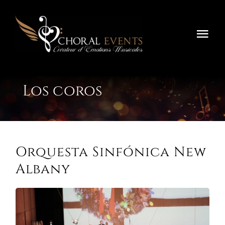
Saltar
al
contenido
Alte
nav
Inicio
Los coros
Festivals
Concours
Orquesta Sinfónica New
Tournées
Albany
Sobre Nosotros
Contáctenos