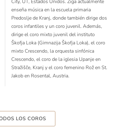
City, UT, Estados Unidos. Žiga actualmente
enseña música en la escuela primaria
Predoslje de Kranj, donde también dirige dos
coros infantiles y un coro juvenil. Además,
dirige el coro mixto juvenil del instituto
Škofja Loka (Gimnazija Škofja Loka), el coro
mixto Crescendo, la orquesta sinfónica
Crescendo, el coro de la iglesia Upanje en
Stražišče, Kranj y el coro femenino Rož en St.
Jakob en Rosental, Austria.
TODOS LOS COROS