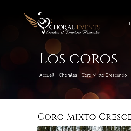
Saltar
al
contenido
Los coros
Accueil
»
Chorales
»
Coro Mixto Crescendo
Coro Mixto Cresc