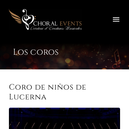
Saltar
al
contenido
Alte
nav
Inicio
Los coros
Festivals
Concours
Coro de niños de
Tournées
Lucerna
Sobre Nosotros
Contáctenos