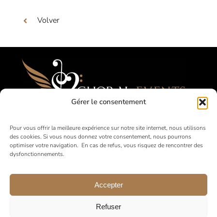
Volver
Gérer le consentement
Festivales, Concours, Giras para Coros
Pour vous offrir la meilleure expérience sur notre site internet, nous utilisons
des cookies. Si vous nous donnez votre consentement, nous pourrons
Aficionados
optimiser votre navigation. En cas de refus, vous risquez de rencontrer des
dysfonctionnements.
en Francia y a nivel internacional
Accepter
Refuser