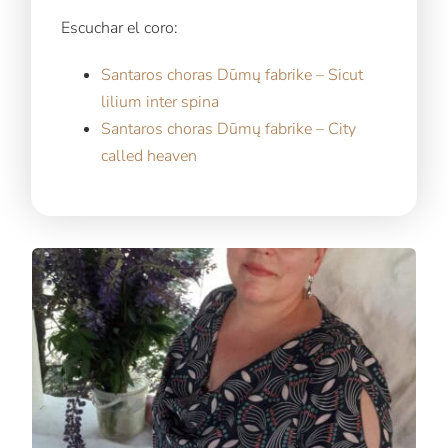
Escuchar el coro:
Santaros choras Dūmų fabrike – Sicut
lilium inter spina
Santaros choras Dūmų fabrike – City
called heaven